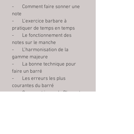
- Comment faire sonner une
note
- L’exercice barbare à
pratiquer de temps en temps
- Le fonctionnement des
notes sur le manche
- L’harmonisation de la
gamme majeure
- La bonne technique pour
faire un barré
- Les erreurs les plus
courantes du barré
- Comment jouer du Blues et
compter jusque 3
- La notion de degrés
- Des progressions d’accords
à essayer