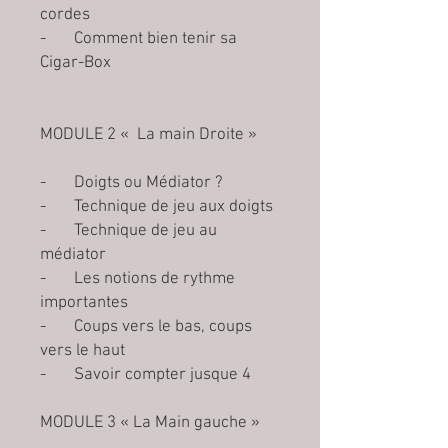
cordes
- Comment bien tenir sa
Cigar-Box
MODULE 2 « La main Droite »
- Doigts ou Médiator ?
- Technique de jeu aux doigts
- Technique de jeu au
médiator
- Les notions de rythme
importantes
- Coups vers le bas, coups
vers le haut
- Savoir compter jusque 4
MODULE 3 « La Main gauche »