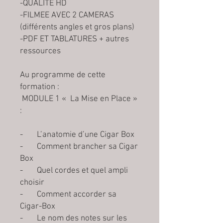
-QUALITE HD
-FILMEE AVEC 2 CAMERAS
(différents angles et gros plans)
-PDF ET TABLATURES + autres
ressources
Au programme de cette
formation :
MODULE 1 « La Mise en Place »
:
- L’anatomie d’une Cigar Box
- Comment brancher sa Cigar
Box
- Quel cordes et quel ampli
choisir
- Comment accorder sa
Cigar-Box
- Le nom des notes sur les