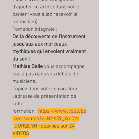
d'ajouter ce article dans votre
panier (vous allez recevoir le
même lien)
Fomation intégrale :
De la découverte de l'instrument
jusqu'aux aux morceaux
mythiques qui envoient vraiment
du son
!
Mathias Dalle
vous accompagne
pas à pas dans vos débuts de
musiciens.
Copiez dans votre navigateur
l'adresse de présentation de
cette
formation:
https://www.youtube
.com/watch?v=NPX39_XmQYs
-
DUREE 3H reparties sur 24
VIDEOS