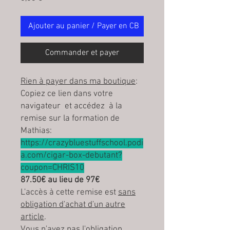
Ajouter au panier / Payer en CB
Commander et payer
Rien à payer dans ma boutique
:
Copiez ce lien dans votre
navigateur et accédez à la
remise sur la formation de
Mathias:
https://crazybluestuffschool.podi
a.com/cigar-box-debutant?
coupon=CHRIS10
87.50€ au lieu de 97€
L'accès à cette remise est
sans
obligation d'achat d'un autre
article
.
Vous n'avez pas l'obligation