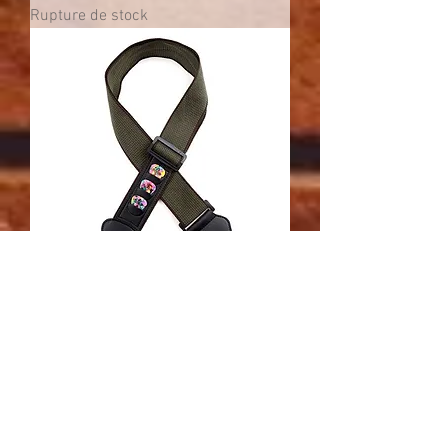
Rupture de stock
Sangle pour cigar box guitar "green
army"
Rupture de stock
Pratique