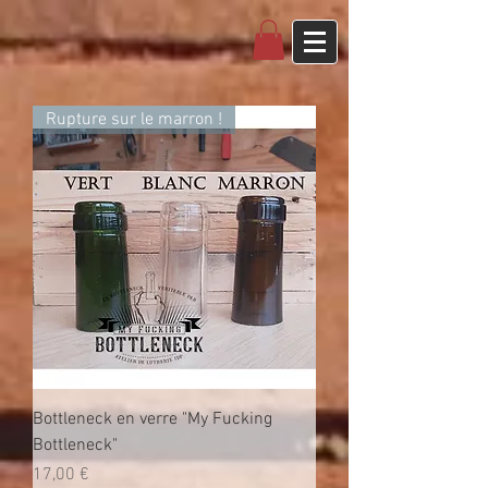
Rupture sur le marron !
Bottleneck en verre "My Fucking
Bottleneck"
Prix
17,00 €