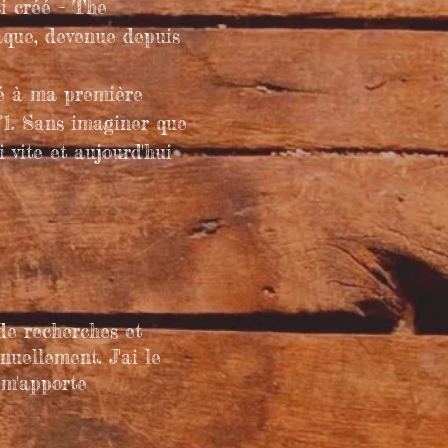
i créé – The
que, devenue depuis
né à ma première
°1. Sans imaginer que
i vite et aujourd'hui
 de recherches et
uellement. J'ai le
 m'apporte