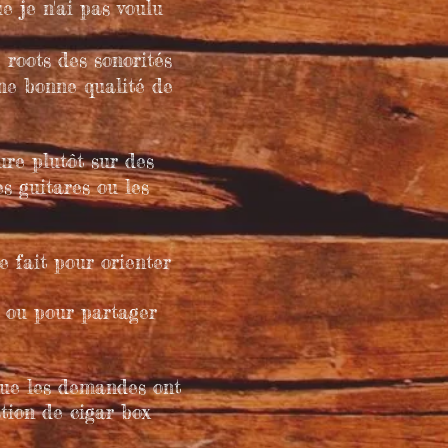
e je n'ai pas voulu
 roots des sonorités
une bonne qualité de
ure plutôt sur des
es guitares ou les
e fait pour orienter
s ou pour partager
 que les demandes ont
tion de cigar box