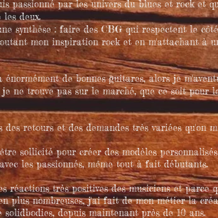
s passionné par les univers du blues et rock et qu
e les deux
.
 une synthèse : faire des CBG qui respectent le côté
joutant mon inspiration rock et en m'attachant à 
jà énormément de bonnes guitares, alors je m'avent
 je ne trouve pas sur le marché, que ce soit pour l
s des retours et des demandes très variées qu'on m
'être sollicité pour créer des modèles personnalisé
avec les passionnés, même tout à fait débutants.
s réactions très positives des musiciens et parce
en plus nombreuses, j'ai fait de mon métier la créa
e solidbodies, depuis maintenant près de 10 ans.