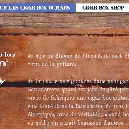
SUR LES CIGAR BOX GUITARS
CIGAR BOX SHOP
Je suis un dingue de blues & de rock et 
virus de la guitare.
Je bricolais mes guitares dans mon ga
bon moment quand
un jour, inspiré par
envie de fabriquer une cigar box guitar
suis lancé dans la fabrication de mes p
électriques avec de véritables « solid bo
su qu'il y en aurait beaucoup d'autres.