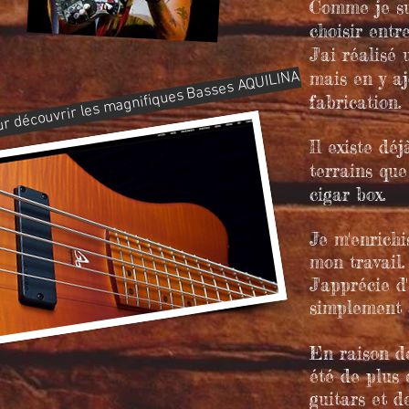
Comme je sui
choisir entr
J
'ai réalisé
mais en y a
our découvrir les magnifiques Basses AQUILINA
fabrication.
Il existe dé
terrains que
cigar box.
Je m'enrichi
mon travail.
J'apprécie d
simplement 
En raison de
été de plus 
guitars et d