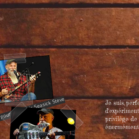
i pour découvrir Seasick Steve
Je suis perf
d'expériment
privilège de
énormément