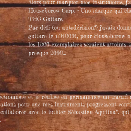
Alors pour marquer mes instruments, j'a
Houseborow Corp. -
Une marque qui cla
THC Guitars.
Par défi (ou autodérision?) j'avais don
guitare le n°H0001, pour Houseborow n
les 1000 exemplaires seraient atteints s
presque 2000...
ectionniste et je réalise en permanence un travail
ations pour que mes instruments progressent contin
 collaborer
avec le luthier Sébastien Aquilina*, qui
.