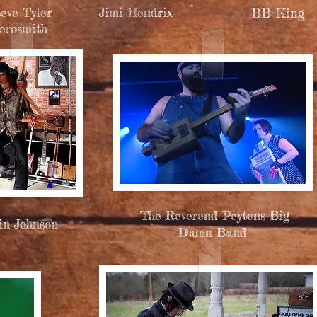
teve Tyler
Jimi Hendrix
BB King
erosmith
The Reverend Peytons Big
in Johnson
Damn Band