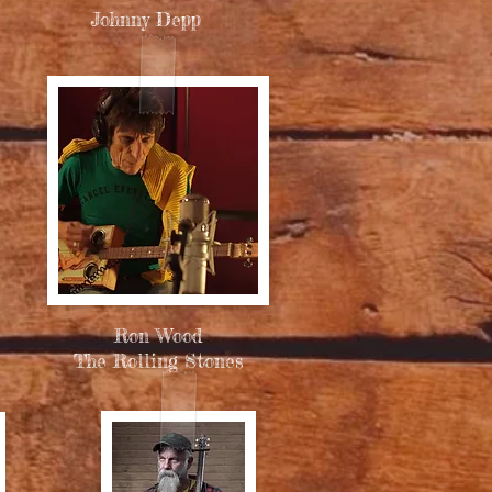
Johnny Depp
Ron Wood
The Rolling Stones