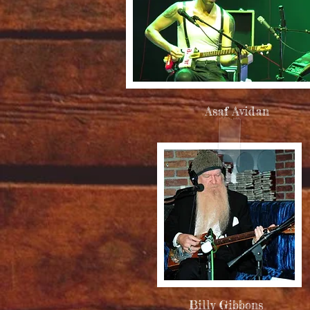
Asaf Avidan
Billy Gibbons