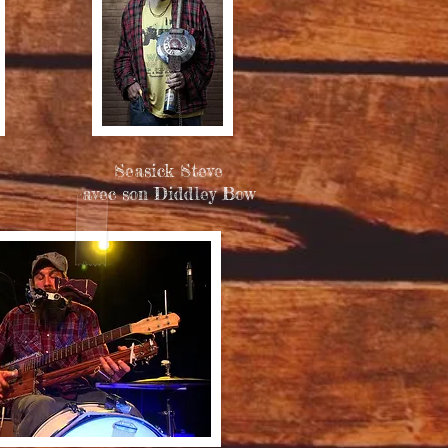
Seasick Steve
avec son Diddley Bow