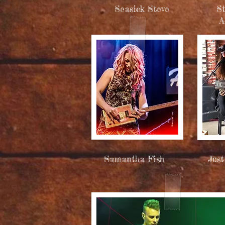
Seasick Steve
S
A
Samantha Fish
Just