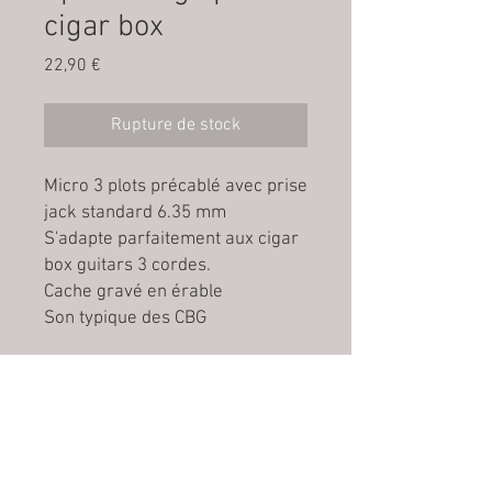
cigar box
Prix
22,90 €
Rupture de stock
Micro 3 plots précablé avec prise
jack standard 6.35 mm
S'adapte parfaitement aux cigar
box guitars 3 cordes.
Cache gravé en érable
Son typique des CBG
The Houseborow Corp.
Nouvelle adresse : 4 rue Montaigne 35235
Thorigné Fouillard/France